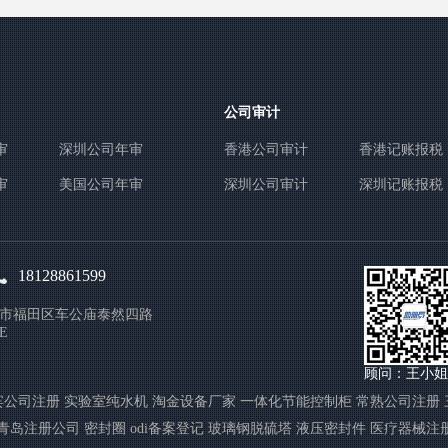
公司审计
审
深圳公司年审
香港公司审计
香港记账报税
审
美国公司年审
深圳公司审计
深圳记账报税
18128861599
市福田区车公庙泰然四路
E
顾问：王小姐
宾公司注册
实验室纯水机
淘金设备厂家
一体化节能控制柜
常熟公司注册
青岛注册公司
密封圈
odi备案登记
玻璃钢脱硫塔
液压密封件
医疗器械注