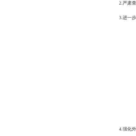
2.严肃查
3.进一步
4.强化外