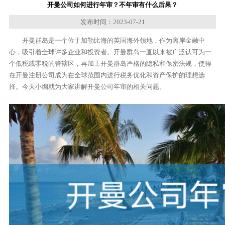
开曼公司如何进行年审？不年审有什么后果？
发布时间：2023-07-21
开曼群岛是一个位于加勒比海的英国海外领地，作为离岸金融中
心，吸引着全球许多企业和投资者。开曼群岛一直以来被广泛认可为一
个低税或零税的管辖区，再加上开曼群岛严格的隐私和保密法规，使得
在开曼注册公司成为在全球范围内进行税务优化和资产保护的理想选
择。今天小编就为大家讲解开曼公司年审的相关问题。