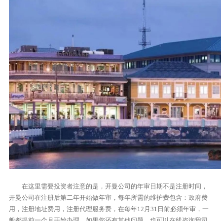
在这里需要投资者注意的是，开曼公司的年审日期不是注册时间，
开曼公司在注册后第二年开始做年审，每年所需的维护费包含：政府费
用，注册地址费用，注册代理服务费，在每年12月31日前必须年审，一
般都提前一个月开始办理。如果您还有其他问题，也可以在线咨询我司