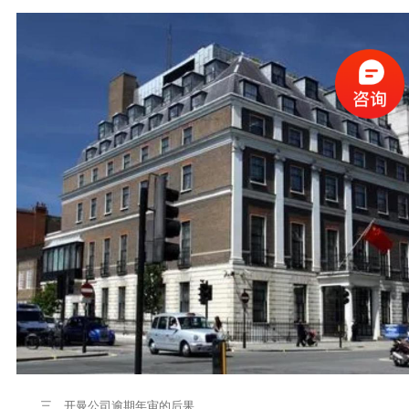
三、开曼公司逾期年审的后果